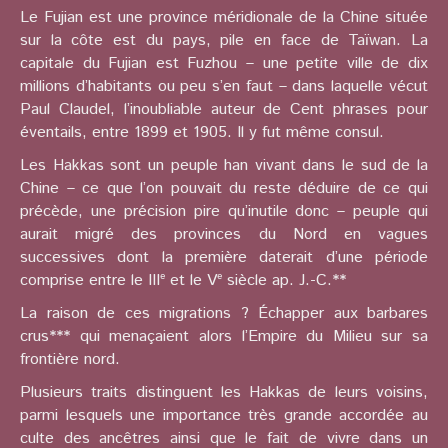
Le Fujian est une province méridionale de la Chine située
sur la côte est du pays, pile en face de Taïwan. La
capitale du Fujian est Fuzhou – une petite ville de dix
millions d’habitants ou peu s’en faut – dans laquelle vécut
Paul Claudel, l’inoubliable auteur de Cent phrases pour
éventails, entre 1899 et 1905. Il y fut même consul.
Les Hakkas sont un peuple han vivant dans le sud de la
Chine – ce que l’on pouvait du reste déduire de ce qui
précède, une précision pire qu’inutile donc – peuple qui
aurait migré des provinces du Nord en vagues
successives dont la première daterait d’une période
comprise entre le IIIᵉ et le Vᵉ siècle ap. J.-C.**
La raison de ces migrations ? Échapper aux barbares
crus*** qui menaçaient alors l’Empire du Milieu sur sa
frontière nord.
Plusieurs traits distinguent les Hakkas de leurs voisins,
parmi lesquels une importance très grande accordée au
culte des ancêtres ainsi que le fait de vivre dans un