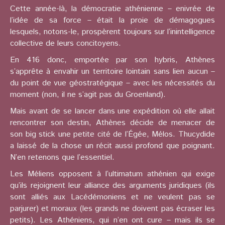
Cette année-là, la démocratie athénienne – enivrée de
l’idée de sa force – était la proie de démagogues
lesquels, notons-le, prospèrent toujours sur l’inintelligence
collective de leurs concitoyens.
En 416 donc, emportée par son hybris, Athènes
s’apprête à envahir un territoire lointain sans lien aucun –
du point de vue géostratégique – avec les nécessités du
moment (non, il ne s’agit pas du Groenland).
Mais avant de se lancer dans une expédition où elle allait
rencontrer son destin, Athènes décide de menacer de
son big stick une petite cité de l’Égée, Mélos. Thucydide
a laissé de la chose un récit aussi profond que poignant.
N’en retenons que l’essentiel.
Les Méliens opposent à l’ultimatum athénien qui exige
qu’ils rejoignent leur alliance des arguments juridiques (ils
sont alliés aux Lacédémoniens et ne veulent pas se
parjurer) et moraux (les grands ne doivent pas écraser les
petits). Les Athéniens, qui n’en ont cure – mais ils se