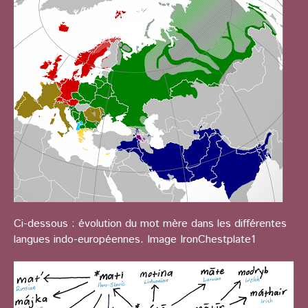
Ci-dessous : évolution du mot mère dans les différentes
langues indo-européennes. Image IronChestplate1