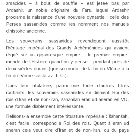
arsacides – à bout de souffle – est jetée bas par
Ardashir, un noble originaire du Fars, lequel Ardashir
proclame la naissance d’une nouvelle dynastie : celle des
Perses sassanides comme les nomment nos manuels
d’histoire ancienne.
Les souverains sassanides revendiquent aussitôt
l’héritage impérial des Grands Achéménides qui avaient
régné sur un gigantesque empire – le premier empire-
monde de l’Histoire quand on y pense – pendant près de
deux siècles durant (grosso modo, de la fin du VIème à la
fin du IVème siècle av. J.-C.).
Dans leur titulature, parmi une foule d’autres titres
ronflants, les souverains sassanides se disaient Roi des
rois d’Iran et de non-Iran, šāhānšāh ērān ud anērān en VO,
une formule diablement intéressante.
Relisons-la ensemble cette titulature impériale : šāhānšāh,
c’est facile, correspond à Roi des rois. Quant à ērān ud
anērān cela veut dire d’Iran et de non-Iran, ou du pays