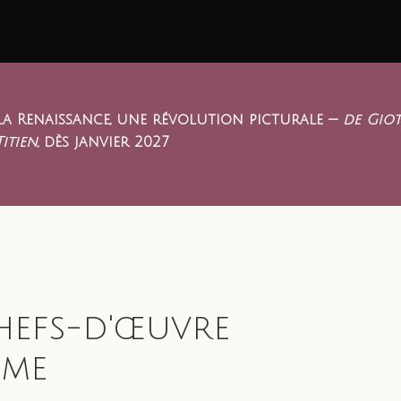
La Renaissance, une révolution picturale —
de Giot
Titien
, dès janvier 2027
hefs-d'œuvre
mme