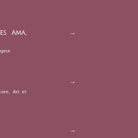
es Ama,
→
ageur.
→
oire, Art et
→