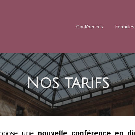
Conférences
Formules 
Nos tarifs
ropose une
nouvelle conférence
en di