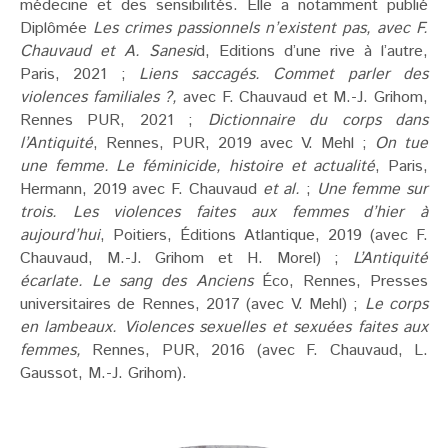
médecine et des sensibilités. Elle a notamment publié
Diplômée
Les crimes passionnels n’existent pas, avec F.
Chauvaud et A. Sanesi
d, Editions d’une rive à l’autre,
Paris, 2021 ;
Liens saccagés. Commet parler des
violences familiales ?,
avec F. Chauvaud et M.-J. Grihom,
Rennes PUR, 2021 ;
Dictionnaire du corps dans
l’Antiquité
, Rennes, PUR, 2019 avec V. Mehl ;
On tue
une femme. Le féminicide, histoire et actualité
, Paris,
Hermann, 2019 avec F. Chauvaud
et al.
;
Une femme sur
trois. Les violences faites aux femmes d’hier à
aujourd’hui
, Poitiers, Éditions Atlantique, 2019 (avec F.
Chauvaud, M.-J. Grihom et H. Morel) ;
L’Antiquité
écarlate. Le sang des Anciens
Éco, Rennes, Presses
universitaires de Rennes, 2017 (avec V. Mehl) ;
Le corps
en lambeaux. Violences sexuelles et sexuées faites aux
femmes,
Rennes, PUR, 2016 (avec F. Chauvaud, L.
Gaussot, M.-J. Grihom).