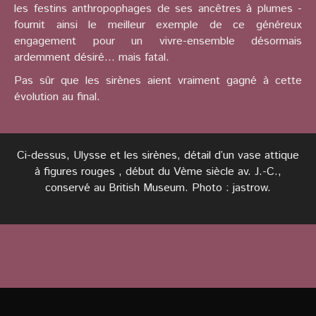
les festins anthropophages de ses ancêtres à plumes -
fournit ainsi le meilleur exemple de ce généreux
engagement pour un vivre-ensemble désormais
ardemment désiré... mais fatal.
Pas sûr que les sirènes aient vraiment gagné à cette
évolution au final.
Ci-dessus, Ulysse et les sirènes, détail d’un vase attique
à figures rouges , début du Vème siècle av. J.-C.,
conservé au British Museum. Photo : jastrow.