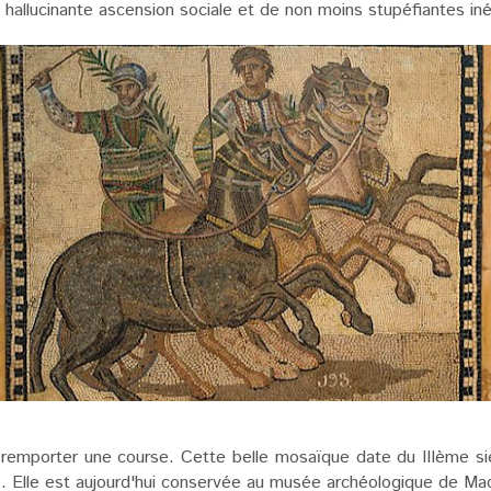
 hallucinante ascension sociale et de non moins stupéfiantes iné
 remporter une course. Cette belle mosaïque date du IIIème si
 Elle est aujourd'hui conservée au musée archéologique de Mad