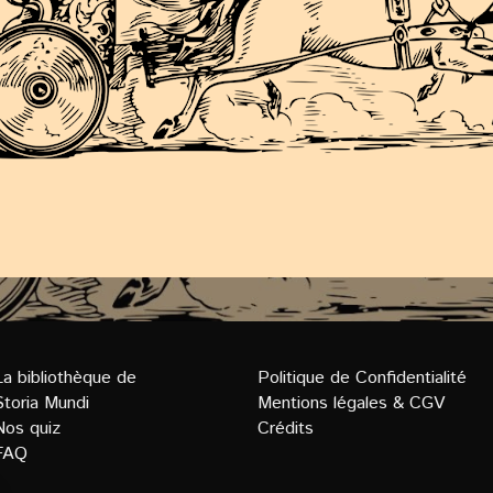
La bibliothèque de
Politique de Confidentialit
é
Storia Mundi
Mentions légales
&
CGV
Nos quiz
Crédits
FAQ