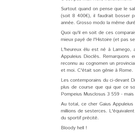
Surtout quand on pense que le sal
(soit 8 400€), il faudrait bosse
année. Grosso modo la même durée q
Quoi qu'il en soit de ces comparais
mieux payé de l'Histoire (et pas se
L'heureux élu est né à Lamego, au
Appuleius Dioclès. Remarquons en
reconnu au cognomen un provincial
et moi. C'était son génie à Rome.
Les contemporains du ci-devant Dio
plus de course que qui que ce so
Pompeius Musclosus 3 559 - mais pl
Au total, ce cher Gaius Appuleius
millions de sesterces. L'équivalent
du sportif précité.
Bloody hell !