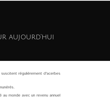
ur aujourd'hui
s suscitent régulièrement d'acerbes
émunérés.
néré au monde avec un revenu annuel