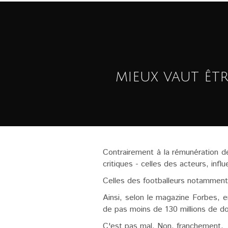
mieux vaut êt
Contrairement à la rémunération de
critiques - celles des acteurs, infl
Celles des footballeurs notamment,
Ainsi, selon le magazine Forbes, e
de pas moins de 130 millions de dol
C'est pas mal. Non, franchement.