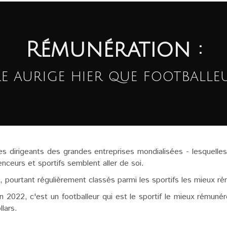
Rémunération :
re aurige hier que footballe
s dirigeants des grandes entreprises mondialisées - lesquelle
uenceurs et sportifs semblent aller de soi.
 pourtant régulièrement classés parmi les sportifs les mieux r
n 2022, c'est un footballeur qui est le sportif le mieux rému
lars.