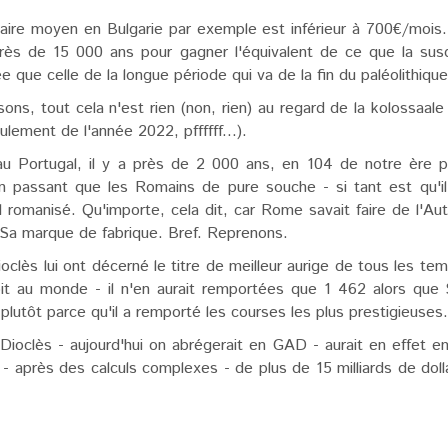
aire moyen en Bulgarie par exemple est inférieur à 700€/mois. 
r près de 15 000 ans pour gagner l'équivalent de ce que la su
ue celle de la longue période qui va de la fin du paléolithique 
ons, tout cela n'est rien (non, rien) au regard de la kolossaale
ulement de l'année 2022, pffffff...).
 Portugal, il y a près de 2 000 ans, en 104 de notre ère pou
 passant que les Romains de pure souche - si tant est qu'il 
 romanisé. Qu'importe, cela dit, car Rome savait faire de l'A
 Sa marque de fabrique. Bref. Reprenons.
clès lui ont décerné le titre de meilleur aurige de tous les te
it au monde - il n'en aurait remportées que 1 462 alors que
utôt parce qu'il a remporté les courses les plus prestigieuses
 Dioclès - aujourd'hui on abrégerait en GAD - aurait en effet 
 - après des calculs complexes - de plus de 15 milliards de doll