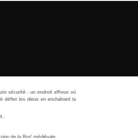
te sécurité : un endroit affreux où
 défier les dieux en enchaînant la
t.
toire de la Rus' médiévale.