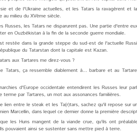
sie et de l'Ukraine actuelles, et les Tatars la ravagèrent et
me au milieu du XVème siècle.
 les Russes, les Tatars ne disparurent pas. Une partie d'entre 
ter en Ouzbékistan à la fin de la seconde guerre mondiale.
st restée dans la grande steppe du sud-est de l'actuelle Russ
publique du Tatarstan dont la capitale est Kazan.
tars aux Tartares me direz-vous ?
e Tatars, ça ressemble diablement à... barbare et au Tarta
rchies d'Europe occidentale entendirent les Russes leur parle
t ce terme par Tartares, un mot aux assonances familières.
le lien entre le steak et les Ta(r)tars, sachez qu'il repose sur
mmien Marcellin, dans lequel ce dernier donne la première descri
ue les Huns mangent de la viande crue, qu'ils ont préalable
 Ils pouvaient ainsi se sustenter sans mettre pied à terre.