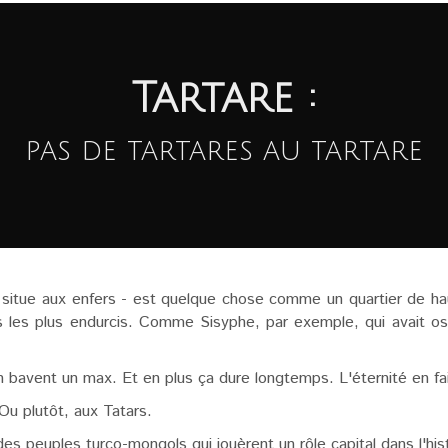
Tartare :
pas de tartares au tartare
e situe aux enfers - est quelque chose comme un quartier de hau
s les plus endurcis. Comme Sisyphe, par exemple, qui avait osé
n bavent un max. Et en plus ça dure longtemps. L'éternité en fai
Ou plutôt, aux Tatars.
s peuples turco-mongols qui jouèrent un rôle capital dans l'his