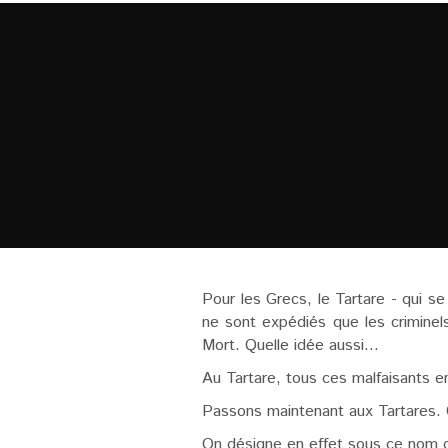
Pour les Grecs, le Tartare - qui s
ne sont expédiés que les criminel
Mort. Quelle idée aussi...
Au Tartare, tous ces malfaisants e
Passons maintenant aux Tartares. 
On désigne en effet sous ce nom de