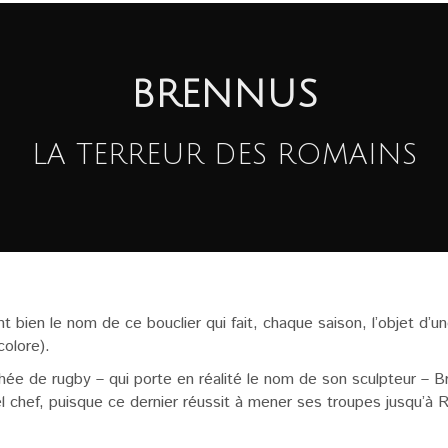
BRENNUS
LA TERREUR DES ROMAINS
t bien le nom de ce bouclier qui fait, chaque saison, l’objet d’
colore).
phée de rugby – qui porte en réalité le nom de son sculpteur – 
l chef, puisque ce dernier réussit à mener ses troupes jusqu’à R