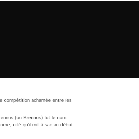
une compétition acharnée entre les
Brennus (ou Brennos) fut le nom
ome, cité qu’il mit à sac au début