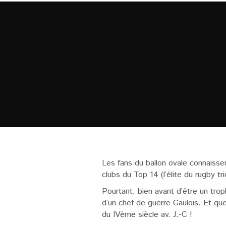
Les fans du ballon ovale connaissen
clubs du Top 14 (l’élite du rugby tri
Pourtant, bien avant d’être un tro
d’un chef de guerre Gaulois. Et que
du IVème siècle av. J.-C !