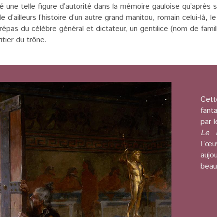
une telle figure d’autorité dans la mémoire gauloise qu’après 
 d’ailleurs l’histoire d’un autre grand manitou, romain celui-là, le
trépas du célèbre général et dictateur, un gentilice (nom de fami
itier du trône.
Cett
fan
par l
Le 
L’œ
aujo
beau