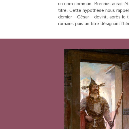
un nom commun. Brennus aurait été 
titre. Cette hypothèse nous rappelle
dernier – César – devint, après le 
romains puis un titre désignant l’hér