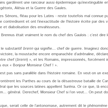
ns gardèrent une rancœur aussi épidermique qu’inextinguible en
ngétorix, Alésia et la Guerre des Gaules.
les Sénons, fléau pour les Latins - reste toutefois mal connue p
e contredisent et ont l’inexactitude de l’histoire écrite par des 
ce et diabolisation des envahisseurs.
 Brennus était vraiment le nom du chef des Gaulois : c’est dire 
 le substantif
brenn
qui signifie… chef de guerre. Imaginez donc 
te victoire, la moustache encore empanachée d’adrénaline, déclar
tre chef (
brenn
) », et les Romains, impressionnés, forcément 
rs eux « Bonjour Monsieur Chef ! ».
n’est pas sans parallèle dans l’histoire romaine. En veut-on un e
rontèrent les Parthes au cours de la désastreuse bataille de Car
l que les sources latines appellent Suréna. Or ce que, là enco
en… général. Derechef, Monsieur Chef si l’on veut… On peut don
que, serait celle de l’antonomase, autrement dit le phénomène