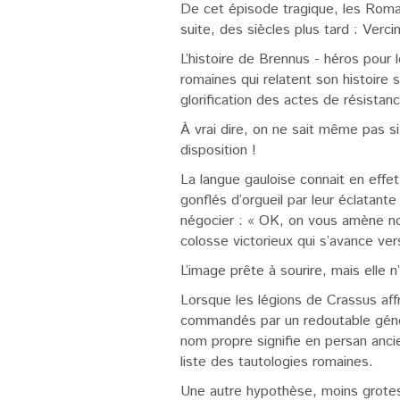
De cet épisode tragique, les Romai
suite, des siècles plus tard : Verci
L’histoire de Brennus - héros pour 
romaines qui relatent son histoire s
glorification des actes de résistan
À vrai dire, on ne sait même pas si
disposition !
La langue gauloise connait en effet
gonflés d’orgueil par leur éclatan
négocier : « OK, on vous amène no
colosse victorieux qui s’avance ve
L’image prête à sourire, mais elle 
Lorsque les légions de Crassus aff
commandés par un redoutable généra
nom propre signifie en persan anci
liste des tautologies romaines.
Une autre hypothèse, moins grotes