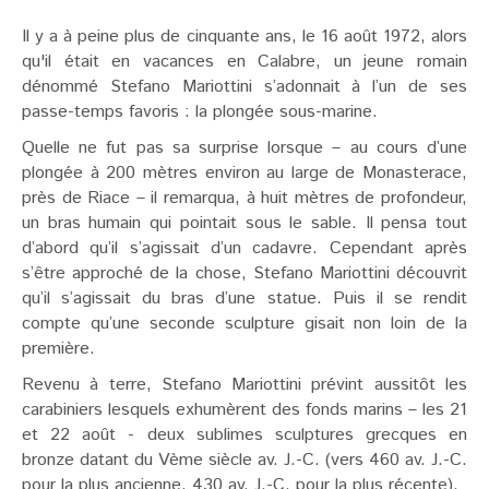
Il y a à peine plus de cinquante ans, le 16 août 1972, alors
qu'il était en vacances en Calabre, un jeune romain
dénommé Stefano Mariottini s’adonnait à l’un de ses
passe-temps favoris : la plongée sous-marine.
Quelle ne fut pas sa surprise lorsque – au cours d’une
plongée à 200 mètres environ au large de Monasterace,
près de Riace – il remarqua, à huit mètres de profondeur,
un bras humain qui pointait sous le sable. Il pensa tout
d’abord qu’il s’agissait d’un cadavre. Cependant après
s’être approché de la chose, Stefano Mariottini découvrit
qu’il s’agissait du bras d’une statue. Puis il se rendit
compte qu’une seconde sculpture gisait non loin de la
première.
Revenu à terre, Stefano Mariottini prévint aussitôt les
carabiniers lesquels exhumèrent des fonds marins – les 21
et 22 août - deux sublimes sculptures grecques en
bronze datant du Vème siècle av. J.-C. (vers 460 av. J.-C.
pour la plus ancienne, 430 av. J.-C. pour la plus récente).