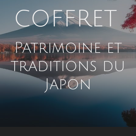
COFFRET
Patrimoine et
traditions du
Japon